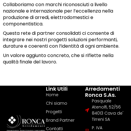
Collaboriamo con marchi riconosciuti a livello
nazionale e internazionale per l’eccellenza nella
produzione di arredi, elettrodomestici e
componentistica.
Questa rete di partner consolidati ci consente di
integrare nei nostri progetti soluzioni performanti,
durature e coerenti con l’identità di ogni ambiente.
Un valore aggiunto concreto, che si riflette nella
qualità finale del lavoro.
Link Utili
Arredamenti
Ronca S.as.
Home
Pasquale
Chi siamo
Atenolfi, 52/56
Progetti
84013 Cava de'
Tirreni SA
Brand Partner
P. IVA
Contatti