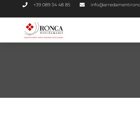
+39 089 34 48 85
info@arredamentironc