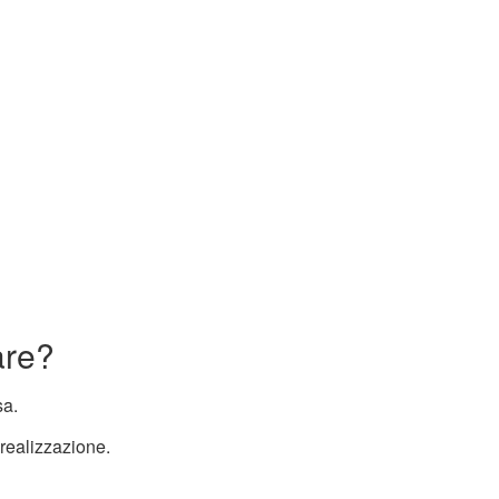
are?
sa.
realizzazione.