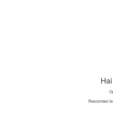
TEST
BEST INTERIOR DESIGN
Hai
Og
Raccontaci le